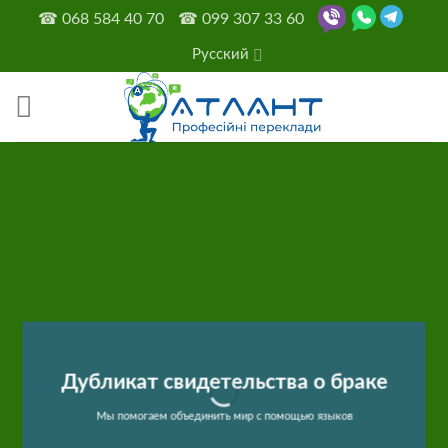
Skip
☎
068 584 40 70
☎
099 307 33 60
to
Русский
content
Дубликат свидетельства о браке
Мы помогаем объединить мир с помощью языков