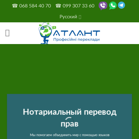
Skip
☎
068 584 40 70
☎
099 307 33 60
to
Русский
content
Нотариальный перевод
прав
Мы помогаем объединить мир с помощью языков