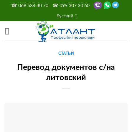
Skip
☎
068 584 40 70
☎
099 307 33 60
to
Русский
content
СТАТЬИ
Перевод документов с/на
литовский