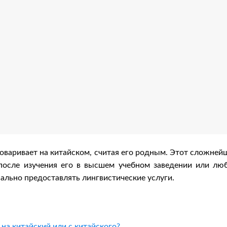
оваривает на китайском, считая его родным. Этот сложней
после изучения его в высшем учебном заведении или лю
нально предоставлять лингвистические услуги.
на китайский или с китайского?