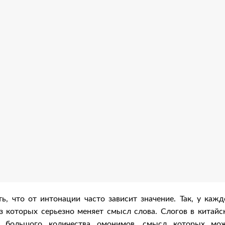
ь, что от интонации часто зависит значение. Так, у кажд
з которых серьезно меняет смысл слова. Слогов в китайс
ие большого количества омонимов, смысл которых мо