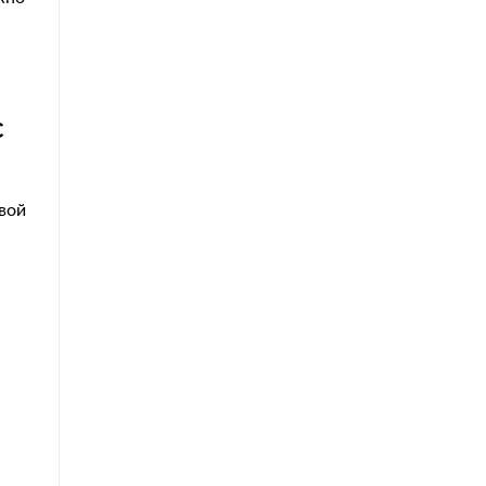
с
вой