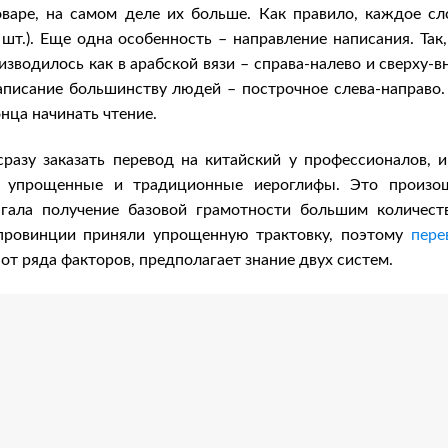
оваре, на самом деле их больше. Как правило, каждое сл
 шт.). Еще одна особенность – направление написания. Так,
зводилось как в арабской вязи – справа-налево и сверху-вн
аписание большинству людей – построчное слева-направо.
онца начинать чтение.
разу заказать перевод на китайский у профессионалов, и
а упрощенные и традиционные иероглифы. Это произо
агала получение базовой грамотности большим количест
 провинции приняли упрощенную трактовку, поэтому
пере
 от ряда факторов, предполагает знание двух систем.