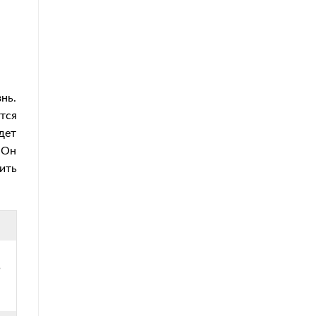
нь.
тся
дет
 Он
ить
в