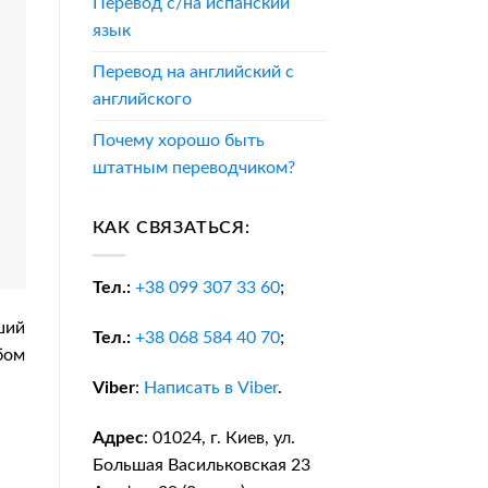
Перевод с/на испанский
язык
Перевод на английский с
английского
Почему хорошо быть
штатным переводчиком?
КАК СВЯЗАТЬСЯ:
Тел.:
+38
099 307 33 60
;
ший
Тел.:
+38
068 584 40 70
;
бом
Viber
:
Написать в Viber
.
Адрес
: 01024, г. Киев, ул.
Большая Васильковская 23