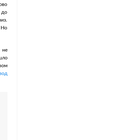
ово
 до
из.
 Но
 не
шло
вом
вод