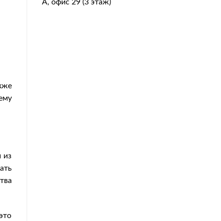
А, офис 29 (3 этаж)
кже
ему
 из
ать
тва
это