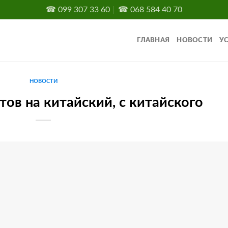
☎
099 307 33 60
☎
068 584 40 70
ГЛАВНАЯ
НОВОСТИ
У
НОВОСТИ
ов на китайский, с китайского