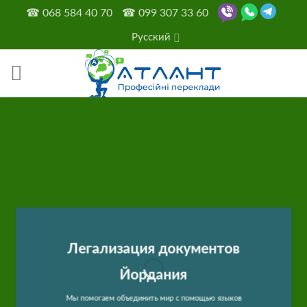
Skip
☎
068 584 40 70
☎
099 307 33 60
to
Русский
content
Легализация документов
Йордания
Мы помогаем объединить мир с помощью языков