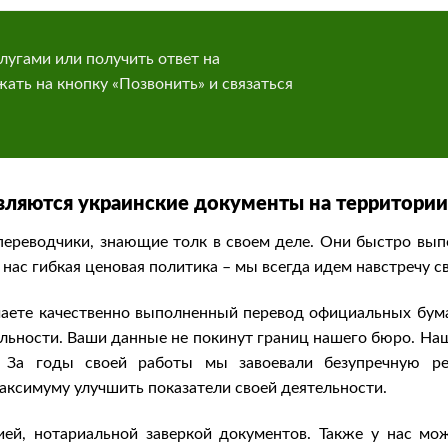
лугами или получить ответ на
ать на кнопку «Позвонить» и связаться
вляются украинские документы на территории
ереводчики, знающие толк в своем деле. Они быстро вып
 нас гибкая ценовая политика – мы всегда идем навстречу с
аете качественно выполненный перевод официальных бум
альности. Ваши данные не покинут границ нашего бюро. Н
. За годы своей работы мы завоевали безупречную ре
ксимуму улучшить показатели своей деятельности.
ей, нотариальной заверкой документов. Также у нас мож