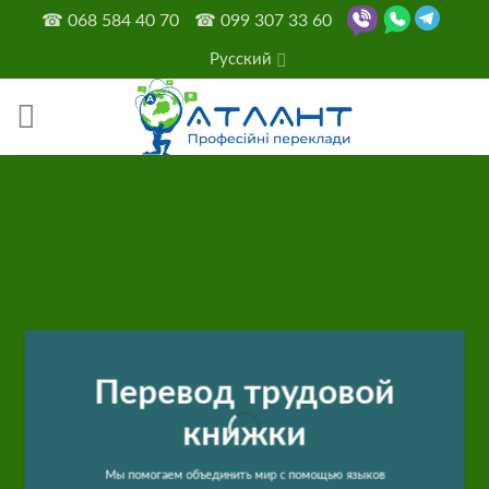
Skip
☎
068 584 40 70
☎
099 307 33 60
to
Русский
content
Перевод трудовой
книжки
Мы помогаем объединить мир с помощью языков