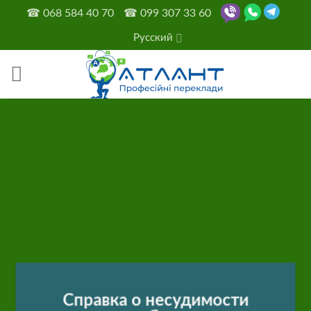
Skip
☎
068 584 40 70
☎
099 307 33 60
to
Русский
content
Справка о несудимости