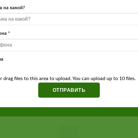
а на какой?
она
*
ла
r drag files to this area to upload.
You can upload up to 10 files.
ОТПРАВИТЬ