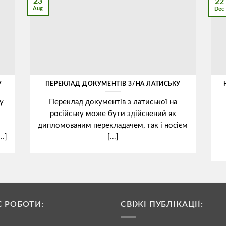
23
22
Aug
Dec
У
ПЕРЕКЛАД ДОКУМЕНТІВ З/НА ЛАТИСЬКУ
у
Переклад документів з латиської на
російську може бути здійснений як
дипломованим перекладачем, так і носієм
..]
[...]
С РОБОТИ:
СВІЖІ ПУБЛІКАЦІЇ: