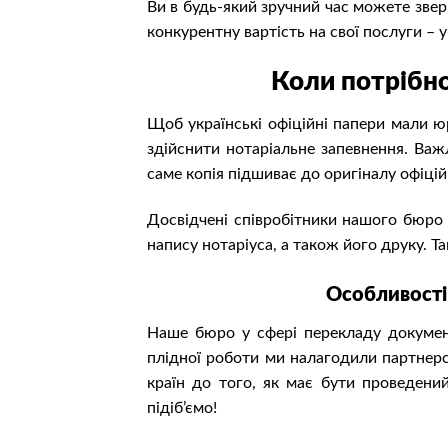
Ви в будь-який зручний час можете зве
конкурентну вартість на свої послуги – 
Коли потрібно
Щоб українські офіційні папери мали юр
здійснити нотаріальне запевнення.
Важл
саме копія підшиває до оригіналу офіцій
Досвідчені співробітники нашого бюро
напису нотаріуса, а також його друку. 
Особливості 
Наше бюро у сфері перекладу документ
плідної роботи ми налагодили партнерс
країн до того, як має бути проведен
підіб’ємо!