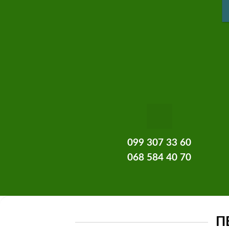
099 307 33 60
068 584 40 70
П