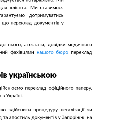
свідчується нотаріально. Ми
ля клієнта. Ми ставимося
арантуємо дотримуватись
, що переклад документів у
до нього; атестати; довідки медичного
наний фахівцями
нашого бюро
переклад
ів українською
дійснюємо переклад офіційного паперу,
 в Україні.
о здійснити процедуру легалізації чи
 та апостиль документів у Запоріжжі на