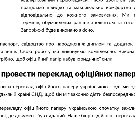
кваліфікованим перекладачем. Після цього він за
працюємо швидко та максимально комфортно д
відповідально до кожного замовлення. Ми г
термінів, обумовлених раніше з клієнтом та того
Запоріжжі буде виконано якісно.
 паспорт, свідоцтво про народження; диплом та додаток 
а та інше. Свою роботу ми виконуємо комплексно. Вико
трібно, щоб офіційний папір набув юридичної сили.
 провести переклад офіційних папер
нити переклад офіційного паперу українською. Тоді ми з
дь-якій країні СНД, щоб він міг законно діяти безпосередньо
ерекладу офіційного паперу українською спочатку важлив
аві, де документ був виданий. Наше бюро здійснює переклад