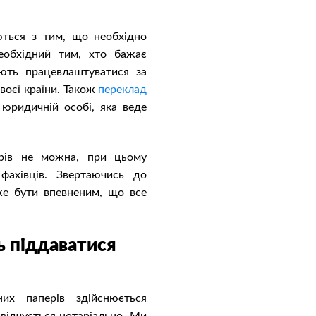
ються з тим, що необхідно
еобхідний тим, хто бажає
ють працевлаштуватися за
воєї країни. Також
переклад
юридичній особі, яка веде
ерів не можна, при цьому
 фахівців. Звертаючись до
же бути впевненим, що все
ь піддаватися
х паперів здійснюється