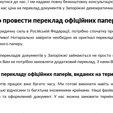
рнутися до нас, і ми надамо повну безкоштовну консульта
у нас ціна на переклад документів у Запоріжжі демократична
 провести переклад офіційних папе
идичну силу в Російській Федерації, потрібно спочатку про
иво! Нотаріально завірити необхідно як оригінал перекладу
ного паперу.
 перекладів документів у Запоріжжі займаються не просто 
Так Вам не потрібно замовляти додатковий переклад. З нами 
перекладу офіційних паперів, виданих на тери
ів працює вже багато часу. Ми готові виконати навіть н
ькі відносини із багатьма іноземними країнами. Наші фахі
ий та оформлений документ. У нас можна замовити термін