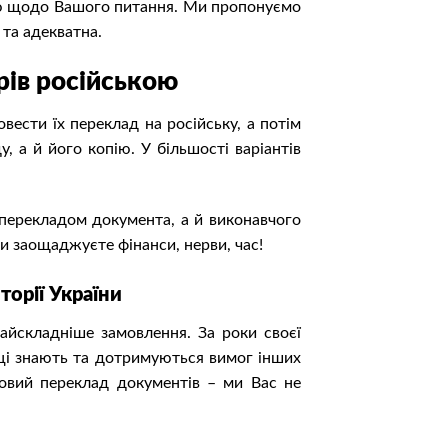
цію щодо Вашого питання. Ми пропонуємо
 та адекватна.
рів російською
вести їх переклад на російську, а потім
, а й його копію. У більшості варіантів
перекладом документа, а й виконавчого
Ви заощаджуєте фінанси, нерви, час!
торії України
айскладніше замовлення. За роки своєї
вці знають та дотримуються вимог інших
овий переклад документів – ми Вас не