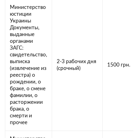
Министерство
юстиции
Украины
Документы,
выданные
органами
ЗАГС:
свидетельство,
выписка
2-3 рабочих дня
1500 грн.
(извлечение из
(срочный)
реестра) о
рождении, о
браке, о смене
фамилии, о
расторжении
брака, о
смерти и
прочее