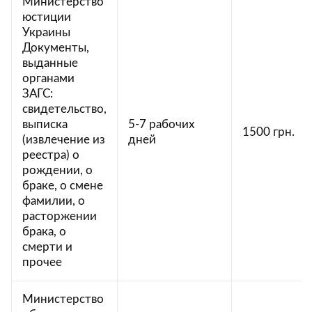
Министерство
юстиции
Украины
Документы,
выданные
органами
ЗАГС:
свидетельство,
выписка
5-7 рабочих
1500 грн.
(извлечение из
дней
реестра) о
рождении, о
браке, о смене
фамилии, о
расторжении
брака, о
смерти и
прочее
Министерство