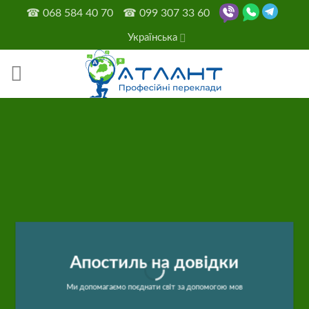
Skip
☎
068 584 40 70
☎
099 307 33 60
to
Українська
content
Апостиль на довідки
Ми допомагаємо поєднати світ за допомогою мов