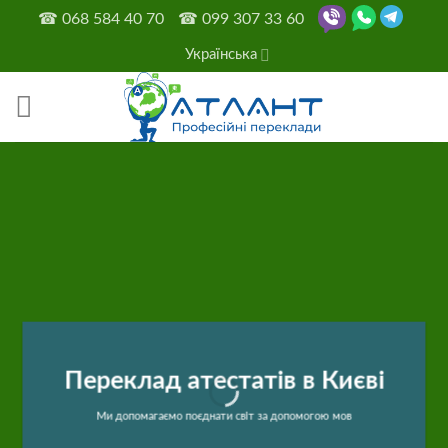
Skip
☎
068 584 40 70
☎
099 307 33 60
to
Українська
content
Переклад атестатів в Києві
Ми допомагаємо поєднати світ за допомогою мов