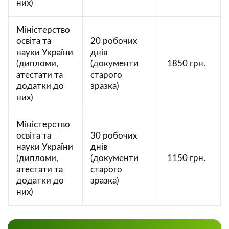
них)
Міністерство
освіта та
20 робочих
науки України
днів
(дипломи,
(документи
1850 грн.
атестати та
старого
додатки до
зразка)
них)
Міністерство
освіта та
30 робочих
науки України
днів
(дипломи,
(документи
1150 грн.
атестати та
старого
додатки до
зразка)
них)