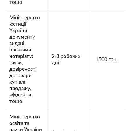
тощо.
Міністерство
юстиції
України
документи
видані
органами
нотаріату:
2-3 робочих
1500 грн.
заяви,
дні
довіреності,
договори
купівлі-
продажу,
афідевіти
тощо.
Міністерство
освіта та
науки України