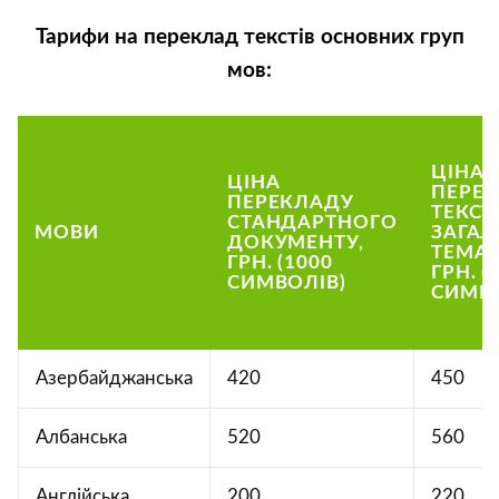
Тарифи на переклад текстів основних груп
мов:
ЦІНА
ЦІНА
ПЕРЕ
ПЕРЕКЛАДУ
ТЕКСТ
СТАНДАРТНОГО
МОВИ
ЗАГАЛ
ДОКУМЕНТУ,
ТЕМАТ
ГРН. (1000
ГРН. (
СИМВОЛІВ)
СИМВО
Азербайджанська
420
450
Албанська
520
560
Англійська
200
220