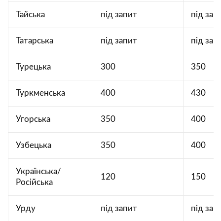
Тайська
під запит
під зап
Татарська
під запит
під зап
Турецька
300
350
Туркменська
400
430
Угорська
350
400
Узбецька
350
400
Українська/
120
150
Російська
Урду
під запит
під зап