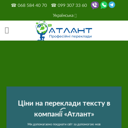
Skip
☎
068 584 40 70
☎
099 307 33 60
to
Українська
content
Ціни на переклади тексту в
компанії «Атлант»
Ми допомагаємо поєднати світ за допомогою мов