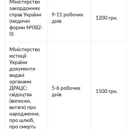
Міністерство
закордонних
справ України
9-11 робочих
1200 грн.
(медичні
днів
форми №082-
0)
Міністерство
юстиції
України
документи
видані
органами
ДРАЦС:
5-6 робочих
1500 грн.
свідоцтва
днів
(виписки,
витяги) про
народження,
про шлюб,
про смерть