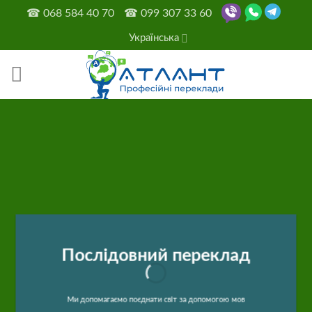
Skip
☎
068 584 40 70
☎
099 307 33 60
to
Українська
content
Послідовний переклад
Ми допомагаємо поєднати світ за допомогою мов