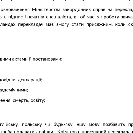
овноваження Міністерства закордонних справ на переклад
ють підпис і печатка спеціаліста, в той час, як роботу звич
ерландах перекладач має змогу стати присяжним, коли ск
овими актами й постановами;
довідки, декларації;
кадемічними;
ння, смерть, освіту;
глійську, польську чи будь-яку іншу мову позбавить пр
 треба подавати довідки. Крім того, присяжний перекладач