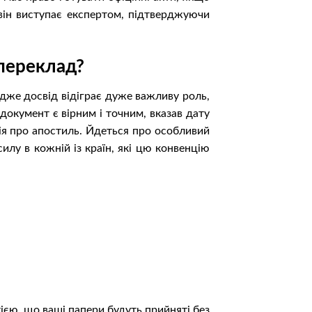
х він виступає експертом, підтверджуючи
переклад?
Адже досвід відіграє дуже важливу роль,
окумент є вірним і точним, вказав дату
ція про апостиль. Йдеться про особливий
лу в кожній із країн, які цю конвенцію
тією, що ваші папери будуть прийняті без