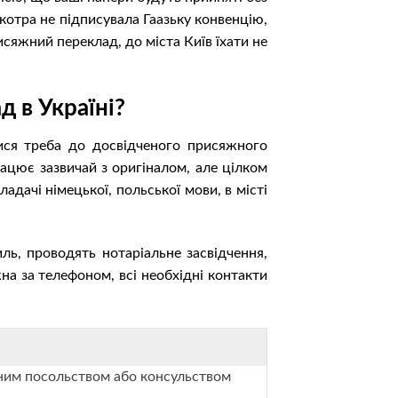
котра не підписувала Гаазьку конвенцію,
исяжний переклад, до міста Київ їхати не
 в Україні?
тися треба до досвідченого присяжного
рацює зазвичай з оригіналом, але цілком
дачі німецької, польської мови, в місті
иль, проводять нотаріальне засвідчення,
на за телефоном, всі необхідні контакти
еним посольством або консульством