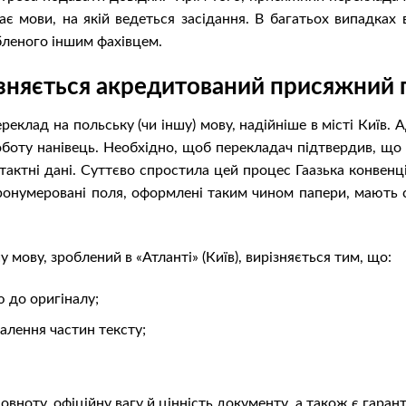
нає мови, на якій ведеться засідання. В багатьох випадка
бленого іншим фахівцем.
ізняється акредитований присяжний 
реклад на польську (чи іншу) мову, надійніше в місті Київ. 
оту нанівець. Необхідно, щоб перекладач підтвердив, що д
нтактні дані. Суттєво спростила цей процес Гаазька конвен
онумеровані поля, оформлені таким чином папери, мають си
.
мову, зроблений в «Атланті» (Київ), вирізняється тим, що:
 до оригіналу;
алення частин тексту;
овноту, офіційну вагу й цінність документу, а також є гаран