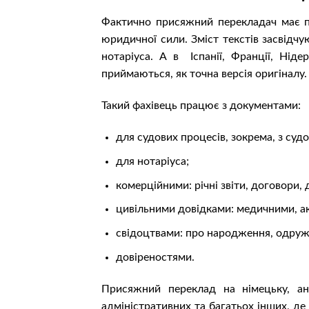
Фактично присяжний перекладач має п
юридичної сили. Зміст текстів засвідчу
нотаріуса. А в Іспанії, Франції, Нід
приймаються, як точна версія оригіналу.
Такий фахівець працює з документами:
для судових процесів, зокрема, з суд
для нотаріуса;
комерційними: річні звіти, договори, 
цивільними довідками: медичними, а
свідоцтвами: про народження, одруже
довіреностями.
Присяжний переклад на німецьку, ан
адміністративних та багатьох інших, де