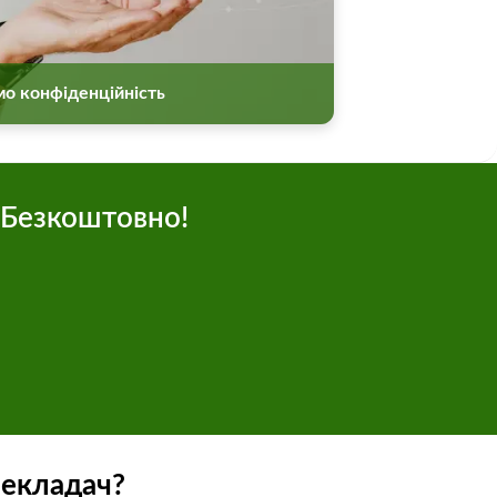
мо конфіденційність
 Безкоштовно!
рекладач?