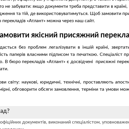
то не забувати: якщо документи треба представити в країні, 
оходження та тій, де використовуватимуться. Щоб замовити пр
о перекладів «Атлант» можна через наш сайт.
амовити якісний присяжний переклад
асться без проблем легалізувати в іншій країні, зверта
ість паперів власними підписом та печаткою. Спеціаліст п
. В бюро перекладів «Атлант» є досвідчені присяжні перекла
ати.
и світу: наукові, юридичні, технічні, проставляють апост
ірні, обговорити обсяги замовлення, терміни та умови мож
лад?
офіційних документів, виконаний спеціалістом, уповноваж