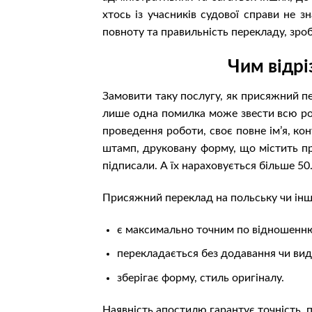
хтось із учасників судової справи не з
повноту та правильність перекладу, зро
Чим відр
Замовити таку послугу, як присяжний пе
лише одна помилка може звести всю роб
проведення роботи, своє повне ім’я, ко
штамп, друковану форму, що містить пр
підписали. А їх нараховується більше 50
Присяжний переклад на польську чи іншу 
є максимально точним по відношенню
перекладається без додавання чи вид
зберігає форму, стиль оригіналу.
Наявність апостилю гарантує точність, п