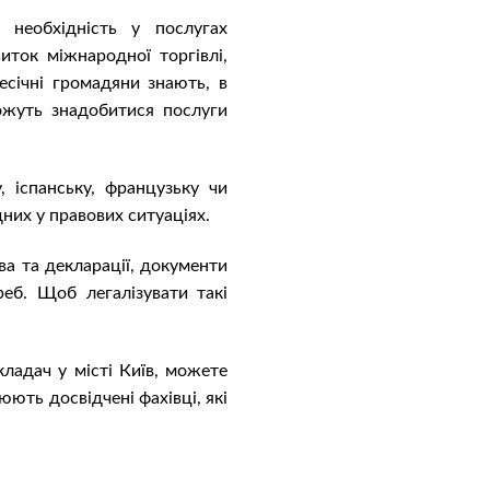
 необхідність у послугах
ток міжнародної торгівлі,
есічні громадяни знають, в
можуть знадобитися послуги
 іспанську, французьку чи
них у правових ситуаціях.
ва та декларації, документи
еб. Щоб легалізувати такі
ладач у місті Київ, можете
юють досвідчені фахівці, які