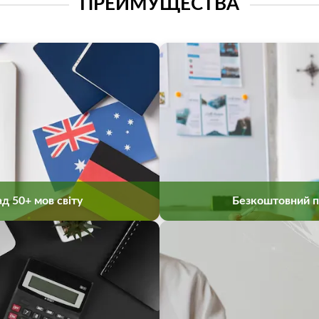
ПРЕИМУЩЕСТВА
д 50+ мов світу
Безкоштовний п