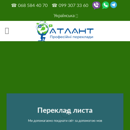
Skip
☎
068 584 40 70
☎
099 307 33 60
to
Українська
content
Переклад листа
Ми допомагаємо поєднати світ за допомогою мов