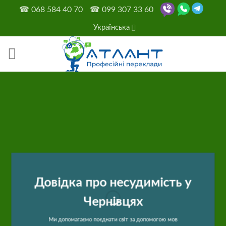
Skip
☎
068 584 40 70
☎
099 307 33 60
to
Українська
content
Довідка про несудимість у
Чернівцях
Ми допомагаємо поєднати світ за допомогою мов