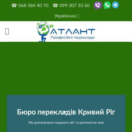
Skip
☎
068 584 40 70
☎
099 307 33 60
to
Українська
content
Бюро перекладів Кривий Ріг
Ми допомагаємо поєднати світ за допомогою мов