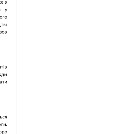
же в
і у
ого
тві
зов
нтів
жди
ати
ься
ги.
юро