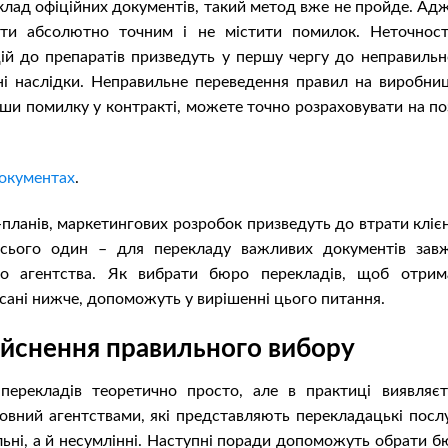
еклад офіційних документів, такий метод вже не пройде. Ад
ти абсолютно точним і не містити помилок. Неточност
ій до препаратів призведуть у першу чергу до неправильн
ні наслідки. Неправильне переведення правил на виробниц
ши помилку у контракті, можете точно розраховувати на по
документах
.
-планів, маркетингових розробок призведуть до втрати кліє
 всього один – для перекладу важливих документів зав
го агентства. Як вибрати бюро перекладів, щоб отрим
исані нижче, допоможуть у вирішенні цього питання.
ійснення правильного вибору
перекладів теоретично просто, але в практиці виявляєт
вний агентствами, які представляють перекладацькі послу
льні, а й несумлінні. Наступні поради допоможуть обрати б