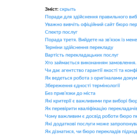
Зміст:
скрыть
Поради для здійснення правильного ви
Уважно вивчіть офіційний сайт бюро пе
Спектр послуг
Порада третя. Вийдете на зв’язок із м
Терміни здійснення перекладу
Вартість перекладацьких послуг
Хто займається виконанням замовлення.
Чи дає агентство гарантії якості та конф
Як ведеться робота з оригіналами докум
Збереження єдності термінології
Без прив’язки до міста
Які критерії є важливими при виборі бю
Як перевірити кваліфікацію перекладачі
Чому важливим є досвід роботи бюро п
Які додаткові послуги може запропонув
Як дізнатися, чи бюро перекладів підхо