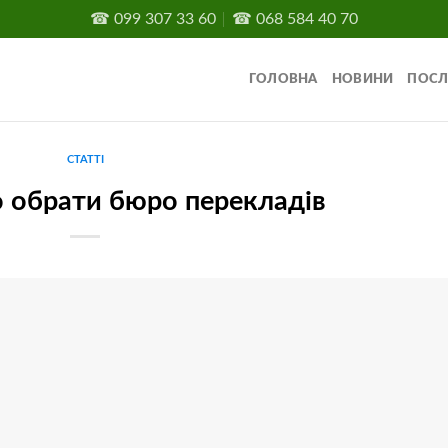
☎
099 307 33 60
☎
068 584 40 70
ГОЛОВНА
НОВИНИ
ПОСЛ
СТАТТІ
о обрати бюро перекладів