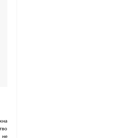
жна
ство
 не