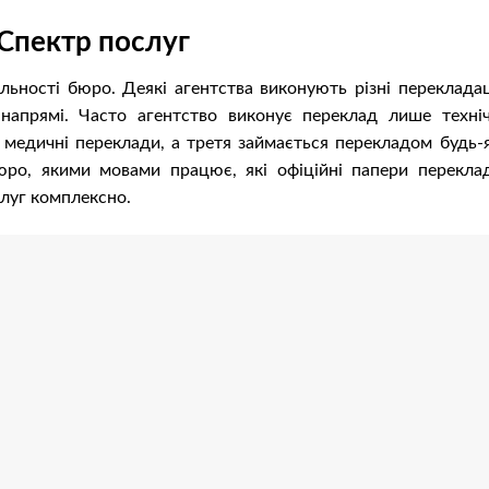
Спектр послуг
льності бюро. Деякі агентства виконують різні перекладац
апрямі. Часто агентство виконує переклад лише техніч
 медичні переклади, а третя займається перекладом будь-я
юро, якими мовами працює, які офіційні папери переклад
слуг комплексно.