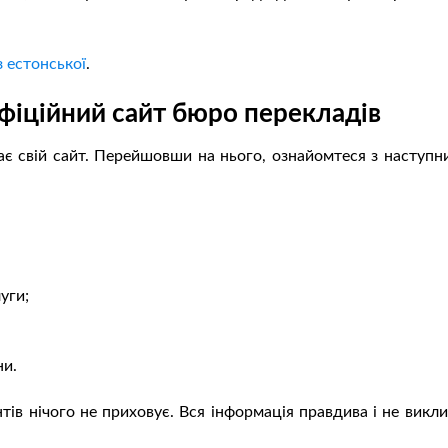
з естонської
.
фіційний сайт бюро перекладів
є свій сайт. Перейшовши на нього, ознайомтеся з наступн
уги;
ни.
нтів нічого не приховує. Вся інформація правдива і не викл