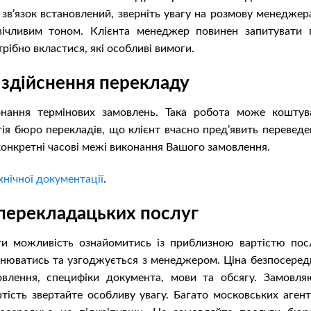
 зв’язок встановлений, зверніть увагу на розмову менеджер
вічливим тоном. Клієнта менеджер повинен запитувати 
трібно вкластися, які особливі вимоги.
 здійснення перекладу
нання термінових замовлень. Така робота може коштув
ія бюро перекладів, що клієнт вчасно пред’явить переведе
конкретні часові межі виконання Вашого замовлення.
нічної документації
.
 перекладацьких послуг
ти можливість ознайомитись із приблизною вартістю посл
інюватись та узгоджується з менеджером. Ціна безпосеред
овлення, специфіки документа, мови та обсягу. Замовля
ртість звертайте особливу увагу. Багато московських агент