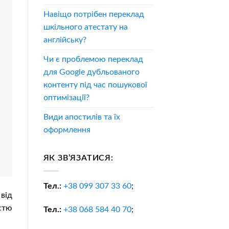
Навіщо потрібен переклад
шкільного атестату на
англійську?
Чи є проблемою переклад
для Google дубльованого
контенту під час пошукової
оптимізації?
Види апостилів та їх
оформлення
ЯК ЗВ’ЯЗАТИСЯ:
Тел.:
+38
099 307 33 60
;
від
стю
Тел.:
+38
068 584 40 70
;