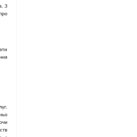
а. З
про
ати
ння
уг.
ньо
ючи
ств