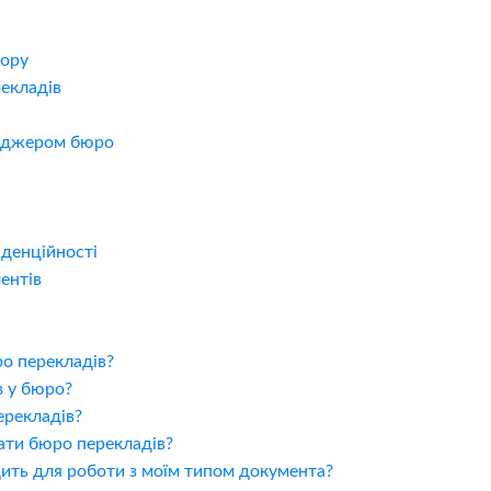
бору
рекладів
енеджером бюро
іденційності
ентів
ро перекладів?
в у бюро?
ерекладів?
ати бюро перекладів?
дить для роботи з моїм типом документа?