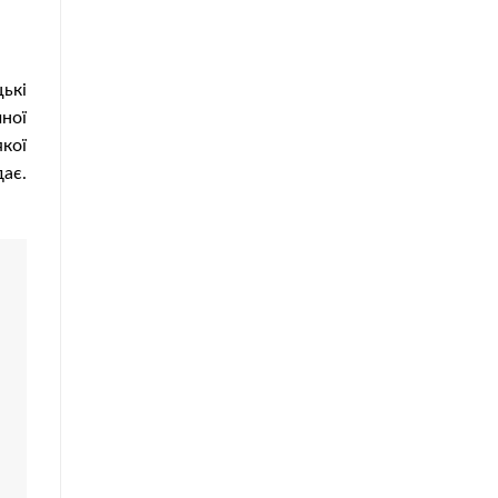
ькі
ної
кої
ає.