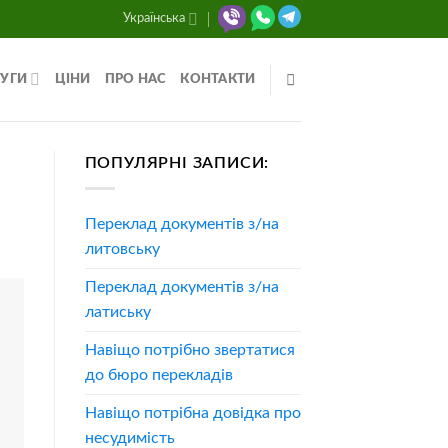
Українська
УГИ
ЦІНИ
ПРО НАС
КОНТАКТИ
ПОПУЛЯРНІ ЗАПИСИ:
Переклад документів з/на
литовську
Переклад документів з/на
латиську
Навіщо потрібно звертатися
до бюро перекладів
Навіщо потрібна довідка про
несудимість