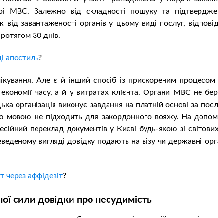
трі МВС. Залежно від складності пошуку та підтвердже
ож від завантаженості органів у цьому виді послуг, відпові
ротягом 30 днів.
і апостиль
?
ікування. Але є й інший спосіб із прискореним процесом 
 економії часу, а й у витратах клієнта. Органи МВС не бер
цька організація виконує завдання на платній основі за пос
ою мовою не підходить для закордонного вояжу. На допом
есійний переклад документів у Києві будь-якою зі світових
веденому вигляді довідку подають на візу чи державні орг
т через аффідевіт
?
ої сили довідки про несудимість