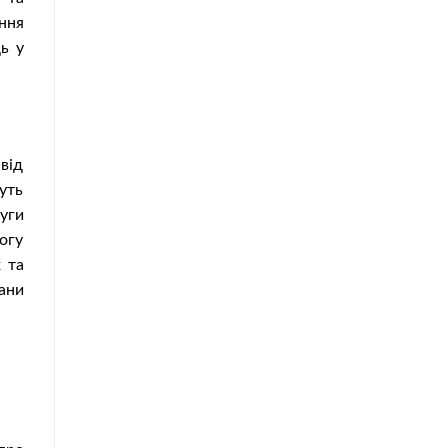
ння
дь у
від
уть
луги
огу
 та
ани