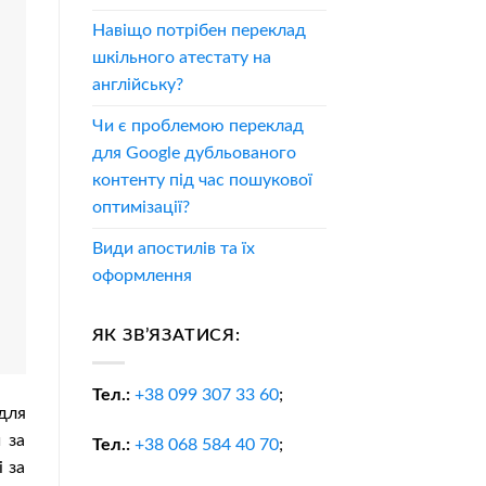
Навіщо потрібен переклад
шкільного атестату на
англійську?
Чи є проблемою переклад
для Google дубльованого
контенту під час пошукової
оптимізації?
Види апостилів та їх
оформлення
ЯК ЗВ’ЯЗАТИСЯ:
Тел.:
+38
099 307 33 60
;
для
 за
Тел.:
+38
068 584 40 70
;
і за