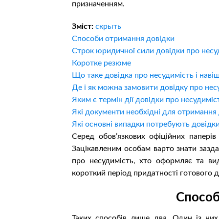
призначенням.
Зміст:
скрыть
Способи отримання довідки
Строк юридичної сили довідки про несу
Коротке резюме
Що таке довідка про несудимість і наві
Де і як можна замовити довідку про нес
Яким є термін дії довідки про несудиміс
Які документи необхідні для отримання 
Які основні випадки потребують довідки
Серед обов’язкових офіційних папері
Зацікавленим особам варто знати зазда
про несудимість, хто оформляє та ви
короткий період придатності готового 
Способ
Таких способів лише два. Один із них