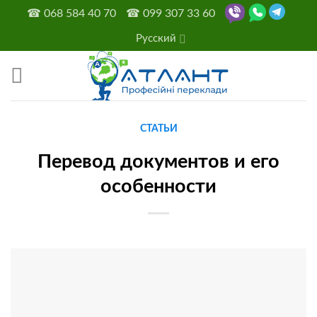
Skip
☎
068 584 40 70
☎
099 307 33 60
to
Русский
content
СТАТЬИ
Перевод документов и его
особенности