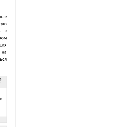
ные
тую
ь к
ком
ция
 на
ься
?
 в