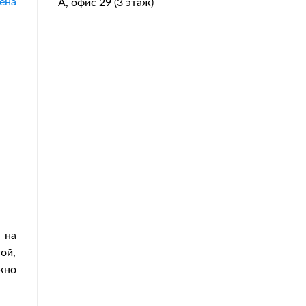
ена
А, офис 29 (3 этаж)
 на
ой,
жно