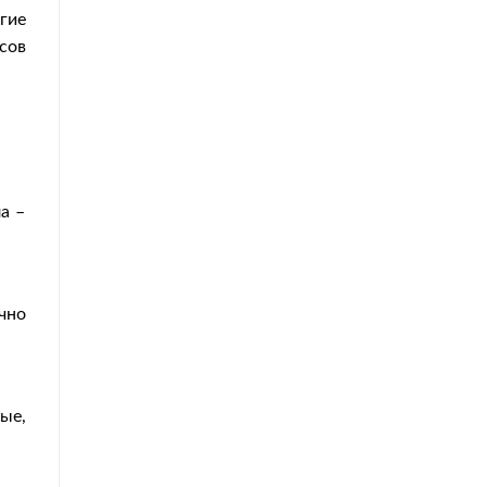
гие
сов
а –
чно
ые,