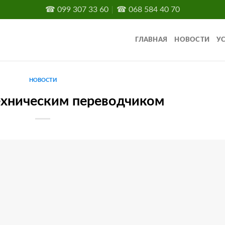
☎
099 307 33 60
☎
068 584 40 70
ГЛАВНАЯ
НОВОСТИ
У
НОВОСТИ
ехническим переводчиком