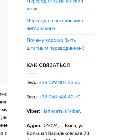
Перевод с/на испанский
язык
Перевод на английский с
английского
Почему хорошо быть
штатным переводчиком?
КАК СВЯЗАТЬСЯ:
Тел.:
+38
099 307 33 60
;
ими
Тел.:
+38
068 584 40 70
;
ия;
ому
Viber
:
Написать в Viber
.
Для
ние
Адрес
: 01024, г. Киев, ул.
о и
Большая Васильковская 23