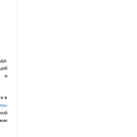
да.
щей
й и
я в
ены
кой
кие