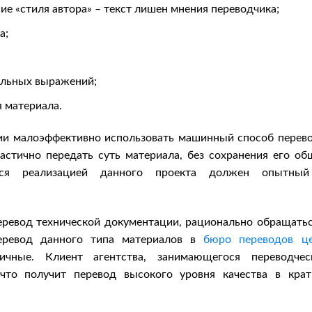
е «стиля автора» – текст лишен мнения переводчика;
а;
альных выражений;
 материала.
ии малоэффективно использовать машинный способ перево
тично передать суть материала, без сохранения его об
ться реализацией данного проекта должен опытны
еревод технической документации, рационально обращатьс
перевод данного типа материалов в
бюро переводов ц
ичные. Клиент агентства, занимающегося переводчес
что получит перевод высокого уровня качества в крат