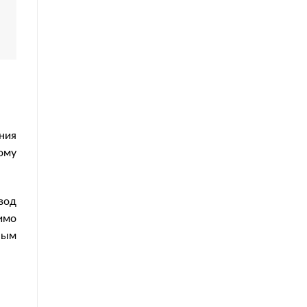
ния
ому
вод
имо
ным