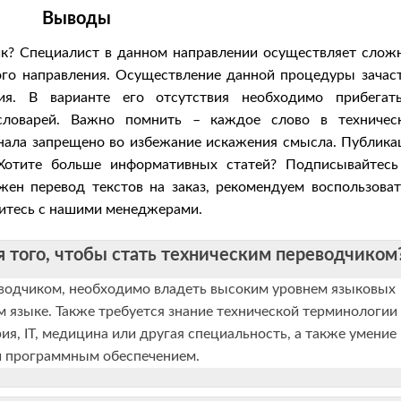
Выводы
ик? Специалист в данном направлении осуществляет слож
ого направления. Осуществление данной процедуры зачас
ия. В варианте его отсутствия необходимо прибегат
словарей. Важно помнить – каждое слово в техничес
инала запрещено во избежание искажения смысла. Публика
 Хотите больше информативных статей? Подписывайтесь
жен перевод текстов на заказ, рекомендуем воспользоват
житесь с нашими менеджерами.
 того, чтобы стать техническим переводчиком
еводчиком, необходимо владеть высоким уровнем языковых
ом языке. Также требуется знание технической терминологии
ия, IT, медицина или другая специальность, а также умение
и программным обеспечением.