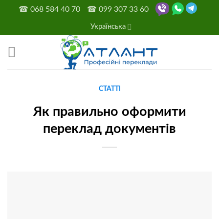
Skip
☎
068 584 40 70
☎
099 307 33 60
to
Українська
content
СТАТТІ
Як правильно оформити
переклад документів