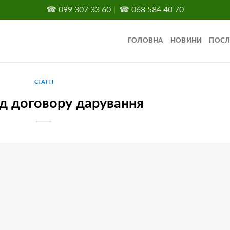
☎
099 307 33 60
☎
068 584 40 70
ГОЛОВНА
НОВИНИ
ПОСЛ
СТАТТІ
д договору дарування