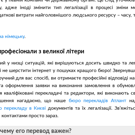
і є у певній компанії чи державному органі. Це слід уточню
, адже іноді змінити тип легалізації в процесі зміни м
аткові витрати найголовнішого людського ресурсу – часу, т
на німецьку
.
професіонали з великої літери
й у низці ситуацій, які вирішуються досить швидко та лег
і не шерстити інтернет у пошуках кращого бюро! Звернувш
чний для вас спосіб, ви отримаєте професійні відповіді на
 та оформлення заявки на виконання замовлення в обумовл
ся кваліфіковані перекладачі та редактори, які виконають 
ершення нагадаємо, що наше
бюро перекладів Атлант
на
о перекладу в Києві
документів та їх легалізації. Зв’яжіть
 контактами просто зараз.
очему его перевод важен?