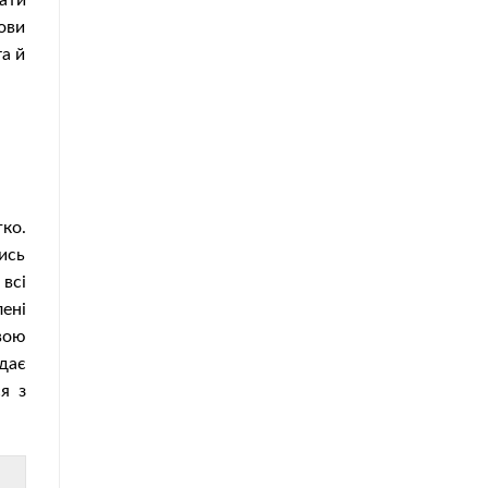
вати
ови
а й
ко.
ись
 всі
ені
свою
дає
ся з