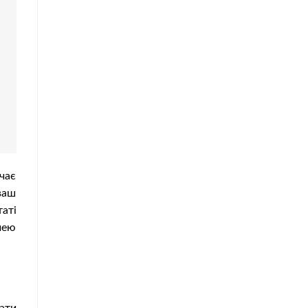
чає
ваш
таті
чею