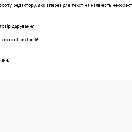
оботу редактору, який перевіряє текст на наявність некорек
говір дарування:
нією особою іншій.
нки.