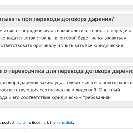
итывать при переводе договора дарения?
 учитывать юридическую терминологию, точность передачи
аконодательства страны, в которой будет использоваться
ответствовать оригиналу и учитывать все юридические
го переводчика для перевода договора дарени
оговора дарения важно удостовериться в его опыте работы
соответствующих сертификатов и лицензий. Опытный
ода и его соответствие юридическим требованиям.
s posted in
Статті
. Bookmark the
permalink
.