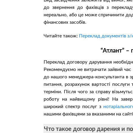
Вид засвідчення залежить від вимог, як
до звернення до фахівців з перекладу
нереально, або це може спричинити дод
фінансових засобів.
Читайте також:
Переклад документів з/
“Атлант” – 
Переклад договору дарування необхідни
Рекомендуємо не витрачати зайвий час 
до нашого менеджера-консультанта в зру
питання, розрахунок вартості послуги
терміни. Після чого за справу візьмуть
роботу на найвищому рівні! На зав
широкий спектр послуг з
нотаріальног
нашими фахівцями за вказаними на сайті
Что такое договор дарения и п