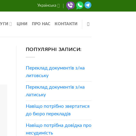
Українська
УГИ
ЦІНИ
ПРО НАС
КОНТАКТИ
ПОПУЛЯРНІ ЗАПИСИ:
Переклад документів з/на
литовську
Переклад документів з/на
латиську
Навіщо потрібно звертатися
до бюро перекладів
Навіщо потрібна довідка про
несудимість