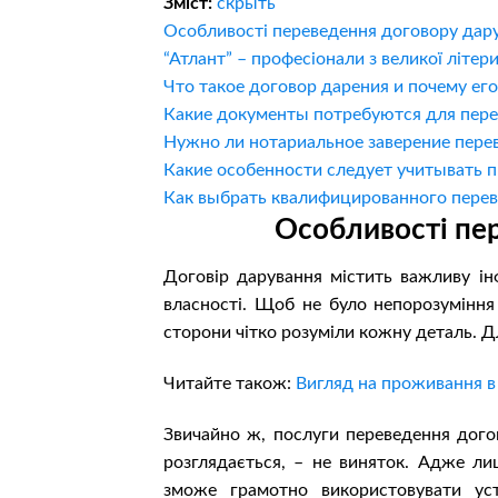
Зміст:
скрыть
Особливості переведення договору дар
“Атлант” – професіонали з великої літер
Что такое договор дарения и почему ег
Какие документы потребуются для пере
Нужно ли нотариальное заверение пере
Какие особенности следует учитывать п
Как выбрать квалифицированного перев
Особливості пе
Договір дарування містить важливу ін
власності. Щоб не було непорозумінн
сторони чітко розуміли кожну деталь. Д
Читайте також:
Вигляд на проживання в 
Звичайно ж, послуги переведення догово
розглядається, – не виняток. Адже ли
зможе грамотно використовувати ус