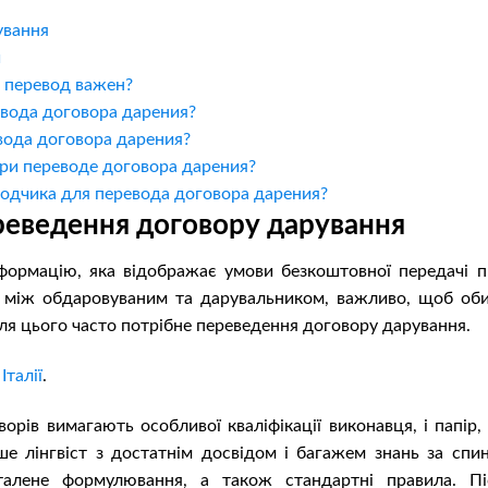
ування
и
о перевод важен?
вода договора дарения?
вода договора дарения?
ри переводе договора дарения?
одчика для перевода договора дарения?
реведення договору дарування
формацію, яка відображає умови безкоштовної передачі п
я між обдаровуваним та дарувальником, важливо, щоб оби
ля цього часто потрібне переведення договору дарування.
Італії
.
рів вимагають особливої ​​кваліфікації виконавця, і папір
ше лінгвіст з достатнім досвідом і багажем знань за спи
талене формулювання, а також стандартні правила. Пі