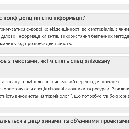
 конфіденційністю інформації?
имуватися суворої конфіденційності всіх матеріалів, з яки
ділової інформації клієнтів, використання безпечних методі
писання угод про конфіденційність.
 з текстами, які містять спеціалізовану
іалізовану термінологію, письмовий перекладач повинен
користовувати спеціалізовані словники та ресурси. Важлив
ктність використання термінології, що потребує глибоких зн
вляється з дедлайнами та об'ємними проектам