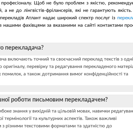
 професіоналу. Щоб не було проблем з якістю, рекоменду
, а не до лінгвістів-фрілансерів, які не гарантують якість
перекладів Атлант надає широкий спектр послуг із
перекл
ся з нашими фахівцями за вказаними на сайті контактами про
го перекладача?
ча включають точний та своєчасний переклад текстів з одні
ю оригіналу, перевірку та редагування перекладеного матері
х помилок, а також дотримання вимог конфіденційності та
ішної роботи письмовим перекладачем?
оке знання у вихідній та цільовій мовах, навички редагува
ої термінології та культурних аспектів. Також важливі
и з різними текстовими форматами та здатністю до