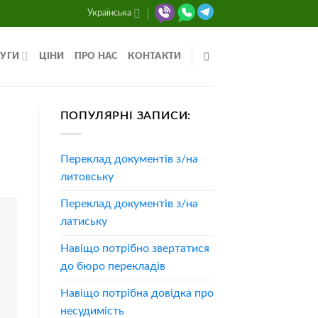
Українська
УГИ
ЦІНИ
ПРО НАС
КОНТАКТИ
ПОПУЛЯРНІ ЗАПИСИ:
Переклад документів з/на
литовську
Переклад документів з/на
латиську
Навіщо потрібно звертатися
до бюро перекладів
Навіщо потрібна довідка про
несудимість