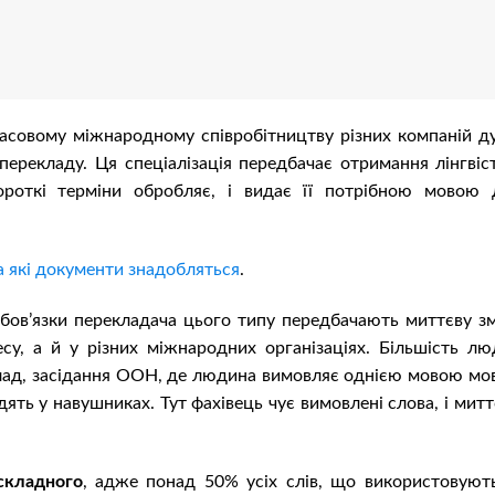
масовому міжнародному співробітництву різних компаній д
ерекладу. Ця спеціалізація передбачає отримання лінгвіс
ороткі терміни обробляє, і видає її потрібною мовою 
та які документи знадобляться
.
обов’язки перекладача цього типу передбачають миттєву зм
су, а й у різних міжнародних організаціях. Більшість лю
клад, засідання ООН, де людина вимовляє однією мовою мову
сидять у навушниках. Тут фахівець чує вимовлені слова, і мит
складного
, адже понад 50% усіх слів, що використовують