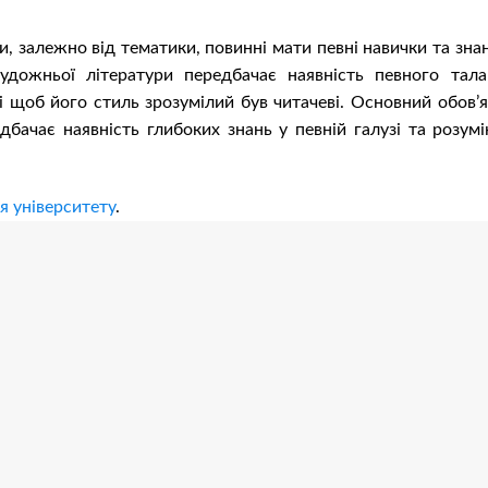
ли, залежно від тематики, повинні мати певні навички та зна
удожньої літератури передбачає наявність певного тала
і щоб його стиль зрозумілий був читачеві. Основний обов’я
дбачає наявність глибоких знань у певній галузі та розумі
я університету
.