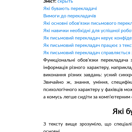
Зміст:
скрыть
Які бувають перекладачі
Вимоги до перекладачів
Які основні обов'язки письмового перек
Які навички необхідні для успішної ро
Як письмовий перекладач керує конфіде
Як письмовий перекладач працює з текст
Як письмовий перекладач справляється 
Функціональні обов’язки перекладача 
інформація різного характеру, наприкла
виконання різних завдань: усний синхр
Звичайно ж, знання, уміння, специфі
психологічного характеру у фахівців мо
а комусь легше сидіти за комп’ютерним 
Які б
З тексту вище зрозуміло, що спеціалі
основні.