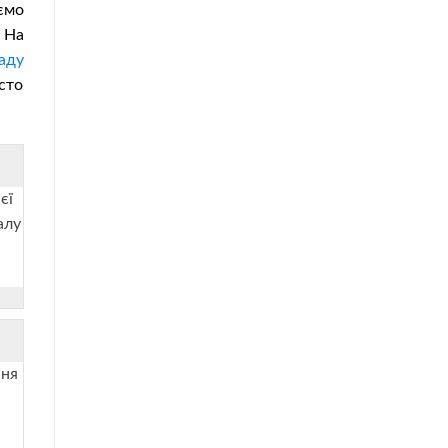
ємо
. На
аду
сто
єї
алу
ння