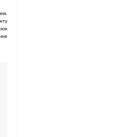
ння.
нту
зок
ння