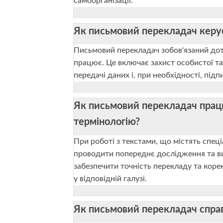
самоорганізації.
Як письмовий перекладач керує
Письмовий перекладач зобов'язаний дотр
працює. Це включає захист особистої та 
передачі даних і, при необхідності, під
Як письмовий перекладач працює
термінологію?
При роботі з текстами, що містять спец
проводити попереднє дослідження та ви
забезпечити точність перекладу та коре
у відповідній галузі.
Як письмовий перекладач спра