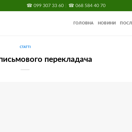
☎
099 307 33 60
☎
068 584 40 70
ГОЛОВНА
НОВИНИ
ПОСЛ
СТАТТІ
письмового перекладача