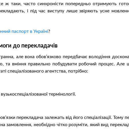
се ж таки, часто синхроністи попередньо отримують гото
екладають, і під час виступу лише звіряють усне мовленн
ний паспорт в Україні
?
моги до перекладачів
гранна, але вона обов’язково передбачає володіння доскона
ю, та вміння правильно побудувати робочий процес. Але 
аті спеціалізованого агентства, потрібно:
вузькоспеціалізованої термінології.
ов’язки перекладача залежать від його спеціалізації. Тому 
на замовлення, необхідно чітко розуміти, який вид перекла