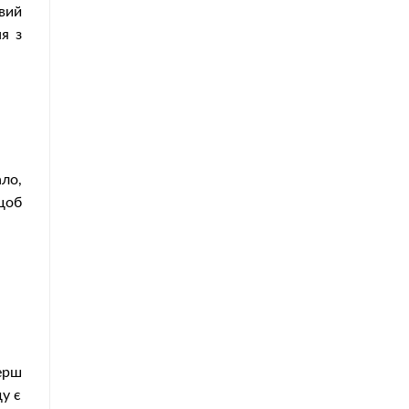
вий
я з
ло,
щоб
перш
ду є