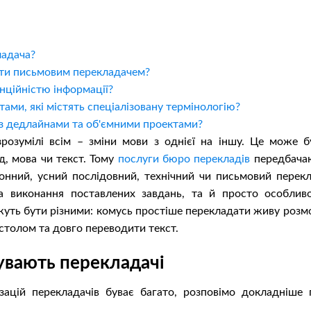
ладача?
боти письмовим перекладачем?
нційністю інформації?
ами, які містять спеціалізовану термінологію?
з дедлайнами та об'ємними проектами?
зрозумілі всім – зміни мови з однієї на іншу. Це може б
д, мова чи текст. Тому
послуги бюро перекладів
передбача
онний, усний послідовний, технічний чи письмовий перекл
ка виконання поставлених завдань, та й просто особливо
жуть бути різними: комусь простіше перекладати живу розмо
столом та довго переводити текст.
увають перекладачі
зацій перекладачів буває багато, розповімо докладніше 