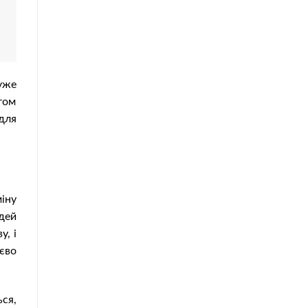
уже
том
для
іну
дей
, і
тєво
ся,