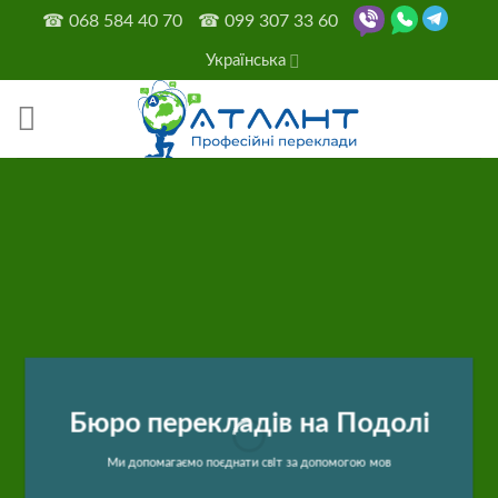
Skip
☎
068 584 40 70
☎
099 307 33 60
to
Українська
content
Бюро перекладів на Подолі
Ми допомагаємо поєднати світ за допомогою мов