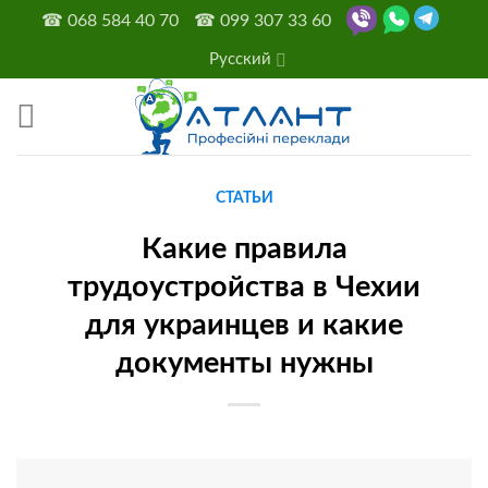
Skip
☎
068 584 40 70
☎
099 307 33 60
to
Русский
content
СТАТЬИ
Какие правила
трудоустройства в Чехии
для украинцев и какие
документы нужны